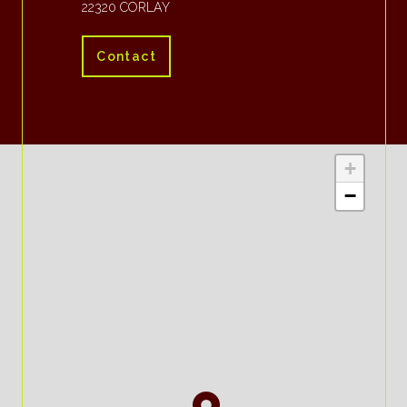
22320 CORLAY
Contact
+
−