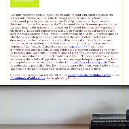
Envoyer
Les informations recueillies sur ce formulaire sont enregistrées dans un
fichier informatisé par La Boite Immo agissant comme Sous-traitant du
traitement pour la gestion de la clientèle/prospects de l'Agence / du
Réseau qui reste Responsable du Traitement de vos Données personnelles.
La base légale du traitement repose sur l'intérêt légitime de l'Agence /
du Réseau. Elles sont conservées jusqu'à demande de suppression et sont
destinées à l'Agence / au Réseau. Conformément à la loi « informatique et
libertés », vous disposez des droits d’accès, de rectification, d’effacement,
d’opposition, de limitation et de portabilité de vos données. Vous pouvez
retirer votre consentement à tout moment en contactant directement
l’Agence / Le Réseau. Consultez le site
https://cnil.fr/fr
pour plus
d’informations sur vos droits. Si vous estimez, après avoir contacté l'Agence /
le Réseau, que vos droits « Informatique et Libertés » ne sont pas respectés,
vous pouvez adresser une réclamation à la CNIL. Nous vous informons de
l’existence de la liste d'opposition au démarchage téléphonique « Bloctel »,
sur laquelle vous pouvez vous inscrire ici :
https://www.bloctel.gouv.fr
. Dans
le cadre de la protection des Données personnelles, nous vous invitons à ne
pas inscrire de Données sensibles dans le champ de saisie libre.
Ce site est protégé par reCAPTCHA, les
Politiques de Confidentialité
et es
Conditions d'utilisation
de Google s'appliquent.