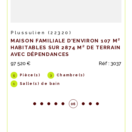
Kerpert (22480)
VIRON 107 M²
CHARMANTE MAISON EN PIE
² DE TERRAIN
58 M² HABITABLES, 2 CHAM
UN GARAGE
Réf : 3037
69 800 €
)
Pièce(s)
Chambre(s)
2
2
07