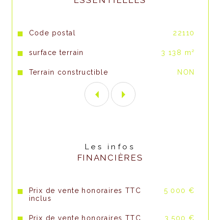
ESSENTIELLES
Caractéristiques
Valeurs
Code postal
22110
surface terrain
3 138 m²
Terrain constructible
NON
Les infos
FINANCIÈRES
Prix de vente honoraires TTC
5 000 €
inclus
Prix de vente honoraires TTC
3 500 €